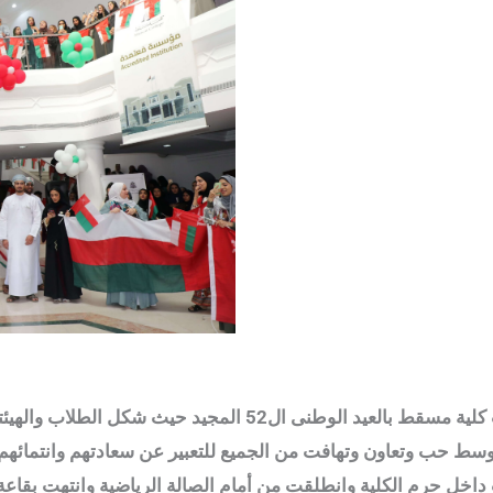
وسط فرحة عامرة وبكل فخر واعتزاز احتفلت كلية مسقط بالعيد الوط
لمختلفة والتى استمرت 4 ساعات وسط حب وتعاون وتهافت من الجميع للتعبير عن سعادتهم 
داخل حرم الكلية وانطلقت من أمام الصالة الرياضية وانتهت بقاعة 