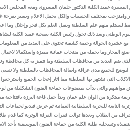
تقدم المسيرة عميد الكلية الدكتور خلفان المسروى ومعه المجلس ال
وامتزجت بمختلف الجنسيات والكل يحمل الاعلام ويسير بفرحة غام
ليستلم منهم علم السلطنة ويقبل العلم بكل فخر وإجلال وما ا
اليوم الوطنى وبعد ذلك تجول رئيس الكلية بصحبة عميد الكلية ليشاه
 مع عشيرة الجوالة وخيمة كشفية تحتوى على العديد من المعلومات 
كن صنع الفخار وما يحمله من منتجات عمانية مميزة واستكمالا لاعما
لذى ضم العديد من محافظات السلطنة وما تتميز به كل محافظة 
يوضح للجميع مدى عراقة واصالة المحافظات بالسلطنة ولا ننسى الر
اكلات التى تشتهر بها السلطنة مما اثار إعجاب الجميع واسترجعوا 
ض مواهبهم والتى بدأت بمصنوعات جماعة الفنون التشكليلة من لو
يقة مبتكرة من الوان علم عمان وبدأ حفل قاعة البرزة بافتتاحية
رية التابعة للبحرية السلطانية العمانية ثم عرض فيديو لجماعات 
تنفيذه وتسجليه طلبة الكلية من جماعة الفنون الموسيقية بأحد ال