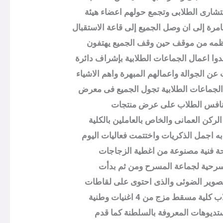
استشارى الطلابى وتجمع حولهم اعضاء هيئة
رة إلى ان وصل الجميع إلى قاعة الاستقبال
عظمه من موقف حين وقف الجميع يهتفون
دوا اعمال الجماعات الطلابية بإشراف دائرة
عن الجوالة واعمالهم المبهرة واهم الاشياء
ل الجماعات الطلابية تجول الجميع فى معرض
وتنافس الطلاب على عرض منتجات
كن العمانى والخاص بالعاملين بالكلية
به اجمل الذكريات واختتمت فعاليات اليوم
حة فنية مصنوعة من اغطية الزجاجات
 مسرحية لجماعة المسرح ومن ثم بدأت
التصوير الضوئى والذى احتوى على لقاطات
للهيئة التدريسية وهم يرتدون الزى العمانى بإشراف من الطلاب وبعدها توالت فقرات الفرقة الوترية كما قدم طلاب كلية مسقط مزج من 4 اغنيات وطنية
استديوهات المعروفة بالسلطنة كما قدم