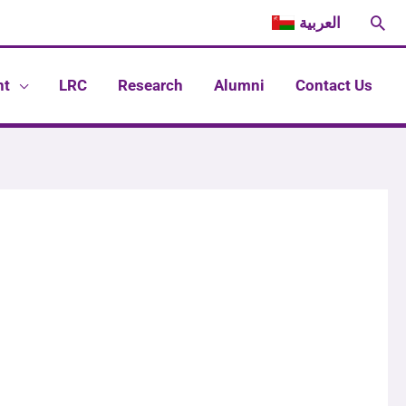
Sea
العربية
nt
LRC
Research
Alumni
Contact Us