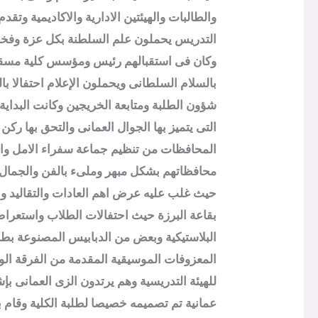
والطالبات والهيئتين الادارية والاكاديمية و
التدريس يحملون علم السلطنة بكل عزة وفخر 
وكان فى استقبالهم رئيس ومؤسس كلية مسقط 
بالسلام السلطانى ويحملون الإعلام احتفالا ب
شؤون الطلبة ومتابعة الخريجين وكانت البداية
التى يتميز بها الجوال العمانى والتحق بها ر
المحافظات من تنظيم جماعة سفراء الامل وا
محافظاتهم بشكل مبهر وملىء بالفن والجمال ل
حيث غلب عليه عرض اهم العادات والتقاليد وال
بقاعة البرزة حيث احتفالات الطلاب واستعرا
البلاستيكية وبعض من الدبابيس المصنوعة بطر
المعزوفات الموسيقية المقدمة من الفرقة الوت
عمانية تم تصميمه خصيصا لطلبة الكلية وقام ب